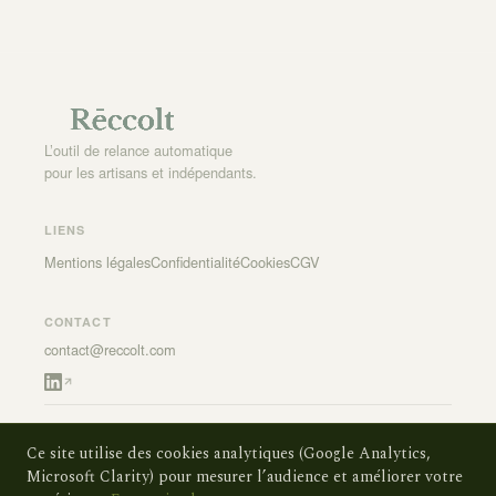
ensemble, et le système est opérationnel dans la journée.
L’outil de relance automatique
pour les artisans et indépendants.
LIENS
Mentions légales
Confidentialité
Cookies
CGV
CONTACT
contact@reccolt.com
© 2026 Reccolt — Tous droits réservés
Ce site utilise des cookies analytiques (Google Analytics,
Microsoft Clarity) pour mesurer l’audience et améliorer votre